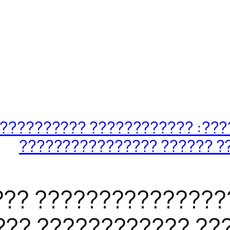
??????????: ???????????? ??
???????? ?????????? ?????
??? ???????????????
??? ???????????? ??