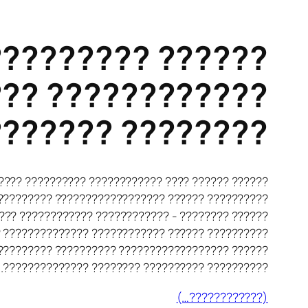
??: ????????????
 ???????? ??????
? ??????????????
?????? ???????? ???????? ?????????? ??????????.
??? ?????????????? ???????????????? - ????????
???? ?????????? ???????? ??????????. ??????????
???. ?????? ???????? ???????? ?????????? ??????
?????? ???????????? ???????? ?????????? ??????
?????????? ?????????? ???????? ??????????????.
(????????????…)