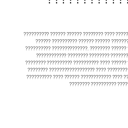
?????????? ?????? ?????? ???????? ???? ????
?????? ?????????? ?????? ?????? ??????
?????????? ??????????????. ???????? ??????
???????????? ???????? ???????? ??????
???????? ?????????? ?????????? ???? ??????
???????? ?????????????????? ???? ????????
?????????? ???? ?????? ???????????? ???? ?
???????? ?????????? ????