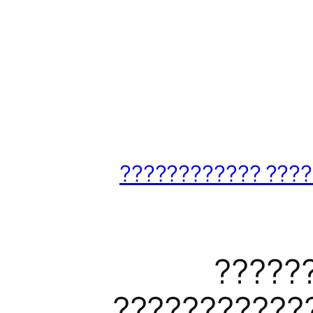
???????? ????????
?????
???????????