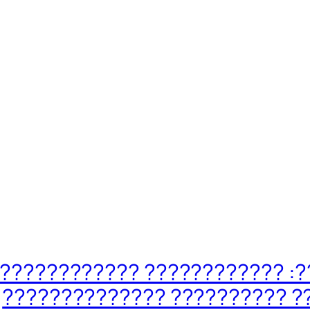
????: ???????????? ?????????
?????? ???????? ?????????? 