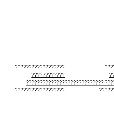
??????????????????
???
????????????
?
??????????????
?????????????? ???
??????????????????
?????