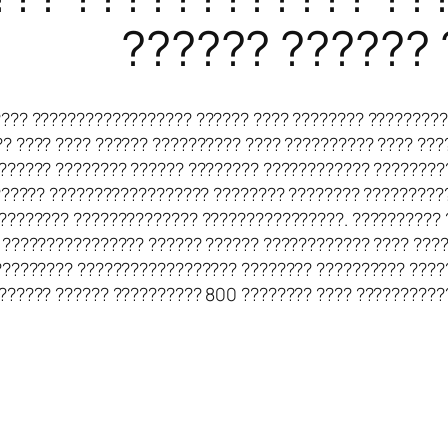
?????? ??????
???? ?????????????????? ?????? ???? ???????? ?????????
?? ???? ???? ?????? ?????????? ???? ?????????? ???? ??
 ?????? ???????? ?????? ???????? ???????????? ????????
?????? ?????????????????? ???????? ???????? ?????????
 ???????? ?????????????? ????????????????. ?????????? 
 ???????????????? ?????? ?????? ???????????? ???? ???
????????? ?????????????????? ???????? ?????????? ????
?????? ?????? ?????????? 800 ???????? ???? ??????????