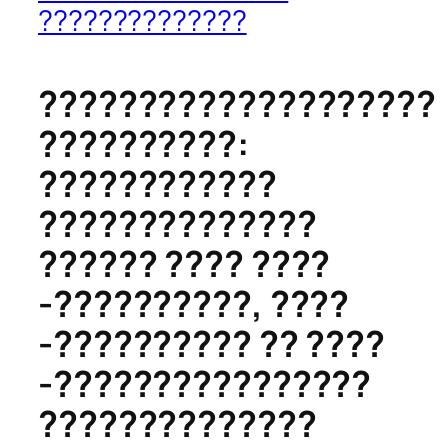
??????????????
????????????????????
??????????:
????????????
??????????????
?????? ???? ????
-??????????, ????
-?????????? ?? ????
-????????????????
??????????????