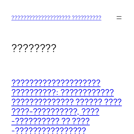
??????
????????????????????????
???????????????????? ??????????
????????
????????????????????
??????????: ????????????
?????????????? ?????? ????
????-??????????, ????
-?????????? ?? ????
-????????????????