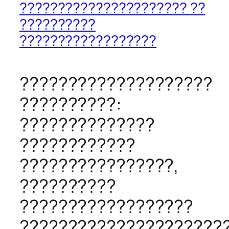
?????????????????????? ??
??????????
??????????????????
????????????????????
??????????:
??????????????
????????????
????????????????,
??????????
??????????????????
?????????????????????