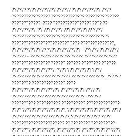
?????? ???????????? ?????? ???????????? ????
???????????????? ?????????????? ??????????????,
????????????, ???? ???????????????? ???? ??
??????????. ?? ???????? ???????????? ????
?????????????? ???????????????? ??????????
???????????????????????? ???? ??????????????,
???????????? ?? ?????????????? - ?????? ????????
?????? - ?????????????????????? ??????????????
???????????????? ?????? ?????? ???????? ??????
??????????????????, ???? ?????????? ????
???????????? ???????????? ??????????????. ??????
???????? ?????????????? ????
???????????????????? ?????????? ???? ??
?????????? ????????????????????. ??????
?????????? ?????????? ?????????? ??????????????
???? ??????????????????, ?????????????????? ????
????????????????????????, ???????????? ????
?????????????????????? ?? ???????? ??????????
???????? ?????????? ?????????? ???????????? ????