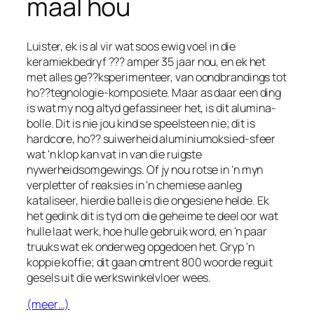
maal hou
Luister, ek is al vir wat soos ewig voel in die
keramiekbedryf ??? amper 35 jaar nou, en ek het
met alles ge??ksperimenteer, van oondbrandings tot
ho??tegnologie-komposiete. Maar as daar een ding
is wat my nog altyd gefassineer het, is dit alumina-
bolle. Dit is nie jou kind se speelsteen nie; dit is
hardcore, ho?? suiwerheid aluminiumoksied-sfeer
wat 'n klop kan vat in van die ruigste
nywerheidsomgewings. Of jy nou rotse in 'n myn
verpletter of reaksies in 'n chemiese aanleg
kataliseer, hierdie balle is die ongesiene helde. Ek
het gedink dit is tyd om die geheime te deel oor wat
hulle laat werk, hoe hulle gebruik word, en 'n paar
truuks wat ek onderweg opgedoen het. Gryp 'n
koppie koffie; dit gaan omtrent 800 woorde reguit
gesels uit die werkswinkelvloer wees.
Dutch (Belgium)
(meer…)