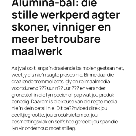
Alumina-bal: die
stille werkperd agter
skoner, vinniger en
meer betroubare
maalwerk
As jy al ooit langs 'n draaiende balmolen gestaan het,
weet jy dis nie 'n sagte proses nie. Binne daardie
draaiende trommel bots, gly en rol maalmedia
voortdurend ??? uur n?? uur ??? en verander
grondstof in die fyn poeier of pap wat jou produk
benodig. Daarom is die keuse van die regte media
nie 'n klein detail nie. Dit be??nvloed direk jou
deeltjiegrootte, jou produksietempo, jou
besmettingsvlak en selfs hoe gereeld jou span die
lyn vir onderhoud moet stilleg.