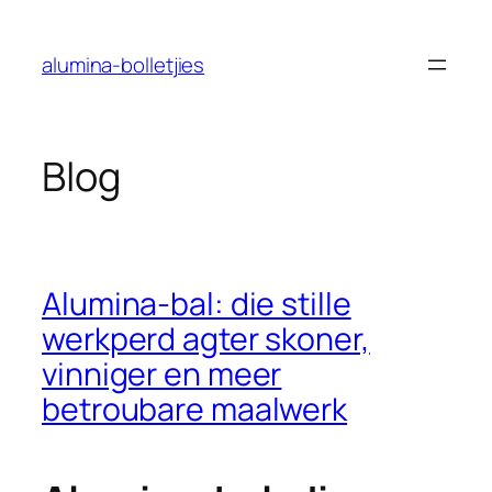
Slaan
oor
alumina-bolletjies
na
inhoud
Blog
Alumina-bal: die stille
werkperd agter skoner,
vinniger en meer
betroubare maalwerk