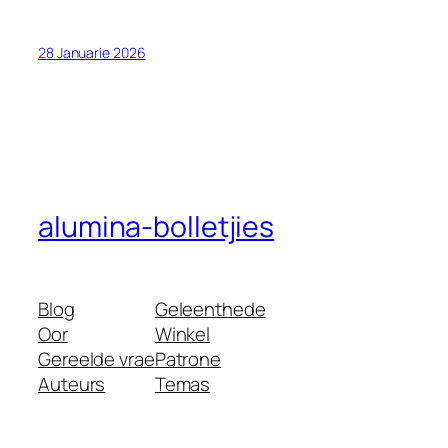
Dutch
Danish
28 Januarie 2026
Czech
Croatian
Catalan
Bulgarian
Bosnian
alumina-bolletjies
Belarusian
Basque
Blog
Geleenthede
Azerbaijani
Oor
Winkel
Armenian
Gereelde vrae
Patrone
Arabic
Auteurs
Temas
Albanian
English (South Africa)