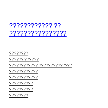
???????????? ??
????????????????
????????
?????? ??????
???????????? ??????????????
????????????
????????????
??????????
??????????
????????