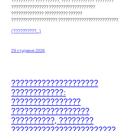
?????????? ???? ??????, ???? ?????????? ????????
???????????????? ????????????????????
?????????????? ?????????? ??????
???????????????????? ??????????????????????????.
(??????????…)
29 студзеня 2026
????????????????????
????????????:
????????????????
??????????????????
??????????, ????????
????????????????????????