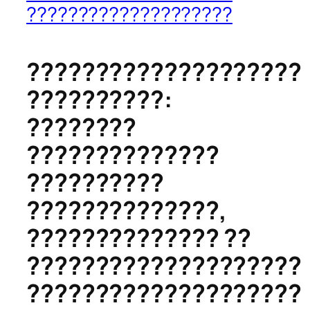
????????????????????
????????????????????
??????????:
????????
??????????????
??????????
??????????????,
?????????????? ??
????????????????????
????????????????????