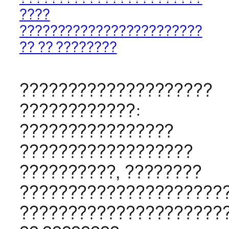
????
????????????????????????
?? ?? ????????
????????????????????
????????????:
????????????????
??????????????????
??????????, ????????
?????????????????????
?????????????????????