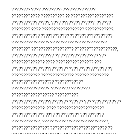
???????? ???? ????????-??????????????
???????????? ?????????? ?? ??????????????????
????????????????, ???? ??????????????, ??????
???????? ???? ?????????????????? ????????????.
???????????? ???????????? ??????????????????
???????????????? ????????????????????????
???????? ?????????????????? ??????????????????,
?????????????????? ?? ???????????????? ???
?????????????? ???? ???????????????? ???
???????????????????????? ???????????????? ??
???????????? ?????????????? ?????? ????????,
?????????????????? ????????????
????????????????. ???????? ????????
?????????????????? ??????????
???????????????????????? ?????? ??? ???????? ????
??????????????. ???? ????????????????????
?????????????? ???? ?????????? ??????????
????????????, ????????????????????????????,
???????????????? ???????????????????????? ??