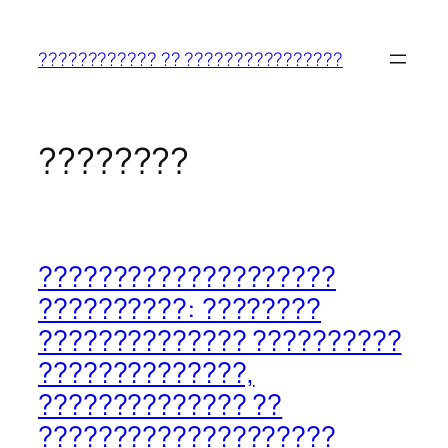
????????????????
????
???????????? ?? ????????????????
????????????
????????
????????????????????
??????????: ????????
?????????????? ??????????
??????????????,
?????????????? ??
????????????????????