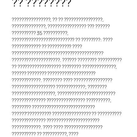
?? ????????
????????????????, ?? ?? ????????????????,
??????????????, ???????????????? ??? ??????
?????????? 35 ??????????,
?????????????????????????? ?? ????????: ????
???????????? ?? ?????????? ????
??????????????????????????????????????
????????????????????. ?????? ???????? ??????????
?? ?????????????????? ???????? ??????????????,
?????? ???????? ????????????????????
????????????. ???????? ???? ????????????????
?????????????????? ????????????; ????????
??????????????????, ????????????????????????
?????????????? ???????????????? ??????????,
???????? ??????????????????????????
??????'?????????? ???????????????? ?? ??????????
?????????????? ??????????????????????
????????????. ???? ???? ????????????????
?????????? ?? ??????????, ????